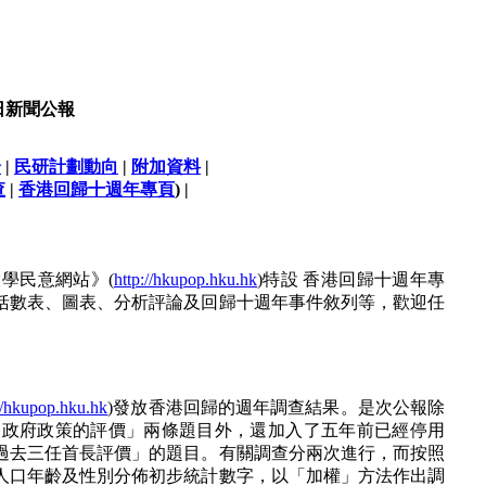
8日新聞公報
論
|
民研計劃動向
|
附加資料
|
查
|
香港回歸十週年專頁
) |
學民意網站》(
http://hkupop.hku.hk
)特設 香港回歸十週年專
括數表、圖表、分析評論及回歸十週年事件敘列等，歡迎任
://hkupop.hku.hk
)發放香港回歸的週年調查結果。是次公報除
央政府政策的評價」兩條題目外，還加入了五年前已經停用
過去三任首長評價」的題目。有關調查分兩次進行，而按照
港人口年齡及性別分佈初步統計數字，以「加權」方法作出調