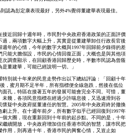
%則認為彭定康表現最好，另外4%覺得董建華表現最佳。
在接近回歸十週年時，巿民對中央政府香港政策的正面評價
不過，兩項數字大幅上升，其實是從董建華卸任行政長官後
週年的心情，今年的數字大概與1997年回歸前夕錄得的差
們只能大膽假設，巿民的心情回復正面，大概也是與其他項
是次調查顯示，在回顧香港回歸歷史時，半數巿民認為曾蔭
為是董建華，可能已經說明一切。」
耀特別就十年來的民意走勢作出以下總結評論：「回顧十年
特首後，蜜月期不足半年，所有指標便全線急跌，然後在低位
新的面孔，特區在接著五年的發展可能會完全不同。可惜，董
。未幾，各項民意指標在經過少許喘息後，又迅速滑到谷
民懷疑中央政府挺董連任的智慧。2005年中央政府終於撤換
劇上升。在十週年前夕，所有數字似乎已經回復到1997年
一個大圈，現在重新回到十年前的起步點。不同的是，十年
家繼續開放，中央政府增加信任香港巿民的智慧，讓巿民把
樑作用，則再過十年，香港巿民的興奮心情，又豈止如