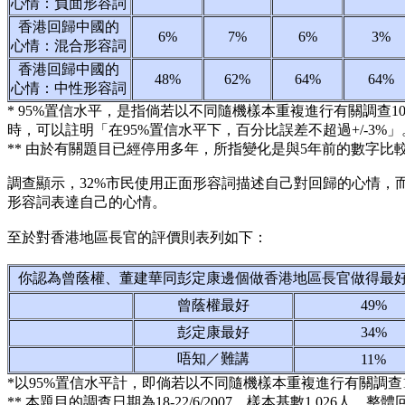
心情：負面形容詞
香港回歸中國的
6%
7%
6%
3%
心情：混合形容詞
香港回歸中國的
48%
62%
64%
64%
心情：中性形容詞
* 95%置信水平，是指倘若以不同隨機樣本重複進行有關調查1
時，可以註明「在95%置信水平下，百分比誤差不超過+/-3%」
** 由於有關題目已經停用多年，所指變化是與5年前的數字比
調查顯示，32%市民使用正面形容詞描述自己對回歸的心情，而
形容詞表達自己的心情。
至於對香港地區長官的評價則表列如下：
你認為曾蔭權、董建華同彭定康邊個做香港地區長官做得最
曾蔭權最好
49%
彭定康最好
34%
唔知／難講
11%
*以95%置信水平計，即倘若以不同隨機樣本重複進行有關調查1
** 本題目的調查日期為18-22/6/2007，樣本基數1,026人，整