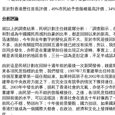
至於對香港歷任首長評價，49%市民給予曾蔭權最高評價，34
分析評論
就以上的調查結果，民研計劃主任鍾庭耀分析：「調查顯示，
和對成為中國國民而感到自豪的比率，都是回歸以來的新高。
迅速開始，今年與去年數字的變化反而不大。至於巿民迎接回歸
不多。由於有關提問在回歸五週年後已經沒有採用，所以，我
目同步發生，亦即是在董建華卸任後出現正向逆轉。事實上，
權是表現最好的地區首長，三分一認為是彭定康，不足半成認
由於這是民研計劃在回歸十週年前的最後一次新聞發佈，鍾庭
來各項民意指標的走勢，我們發現，1997年7月董建華出任
徘徊至董建華第一屆任期結束。如果特區班子在2002年出現
建華在中央政府力挺之下，在完全沒有競爭的情況下獲得連任
底。2003年中發生的事，損耗了香港社會的元氣，亦使不少巿
董建華，由民望一向不錯的曾蔭權接任。之後，各項民意指標急
回歸前後的水平。可以這樣說：香港社會在過去十年好像跑了
前民心不穩，勢頭向下；十年後前景樂觀，國力抬頭。如果國
香港打做成為一個國際大都會，在政治、經濟和文化上發揮橋
此。」