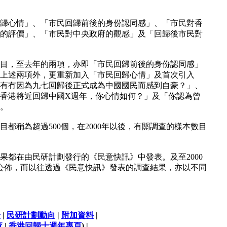
歸心情」、「市民回歸前後的身份認同感」、「市民對香
的評價」、「市民對中央政府的觀感」及「回歸後市民對
目，至去年的兩項，亦即「市民回歸前後的身份認同感」
上述兩項外，更重新加入「市民回歸心情」及首次引入
有冇因為九七回歸後正式成為中國國民而感到自豪？」、
香港將近回歸中國X週年，你心情如何？」及「你認為曾
。
目都稍為超過500個，在2000年以後，有關調查的樣本數目
果都在由民研計劃發行的《民意快訊》中發表。及至2000
公佈，而以往透過《民意快訊》發表的調查結果，亦以不同
論
|
民研計劃動向
|
附加資料
|
查
|
香港回歸十週年專頁
) |