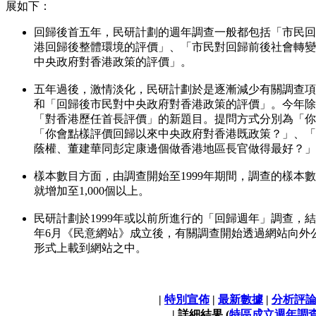
展如下：
回歸後首五年，民研計劃的週年調查一般都包括「市民回
港回歸後整體環境的評價」、「市民對回歸前後社會轉變
中央政府對香港政策的評價」。
五年過後，激情淡化，民研計劃於是逐漸減少有關調查項
和「回歸後市民對中央政府對香港政策的評價」。今年除
「對香港歷任首長評價」的新題目。提問方式分別為「你
「你會點樣評價回歸以來中央政府對香港既政策？」、「
蔭權、董建華同彭定康邊個做香港地區長官做得最好？」
樣本數目方面，由調查開始至1999年期間，調查的樣本數
就增加至1,000個以上。
民研計劃於1999年或以前所進行的「回歸週年」調查，結
年6月《民意網站》成立後，有關調查開始透過網站向外
形式上載到網站之中。
|
特別宣佈
|
最新數據
|
分析評
| 詳細結果 (
特區成立週年調