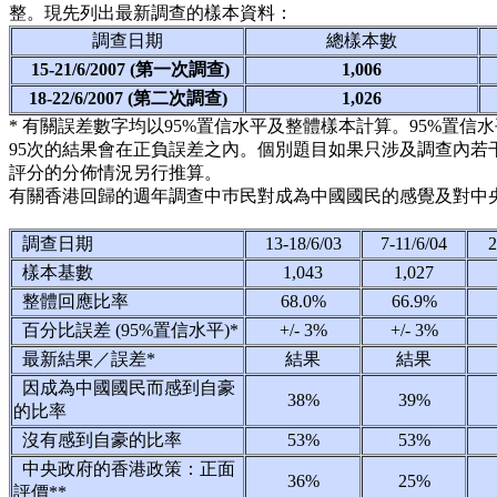
整。現先列出最新調查的樣本資料：
調查日期
總樣本數
15-21/6/2007 (第一次調查)
1,006
18-22/6/2007 (第二次調查)
1,026
* 有關誤差數字均以95%置信水平及整體樣本計算。95%置信
95次的結果會在正負誤差之內。個別題目如果只涉及調查內若
評分的分佈情況另行推算。
有關香港回歸的週年調查中巿民對成為中國國民的感覺及對中
調查日期
13-18/6/03
7-11/6/04
2
樣本基數
1,043
1,027
整體回應比率
68.0%
66.9%
百分比誤差 (95%置信水平)*
+/- 3%
+/- 3%
最新結果／誤差*
結果
結果
因成為中國國民而感到自豪
38%
39%
的比率
沒有感到自豪的比率
53%
53%
中央政府的香港政策：正面
36%
25%
評價**