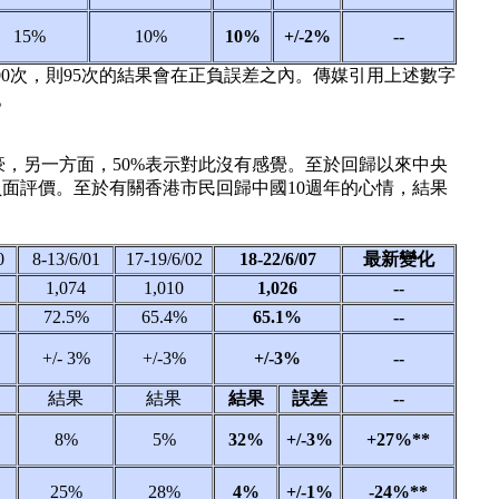
15%
10%
10%
+/-2%
--
00次，則95次的結果會在正負誤差之內。傳媒引用上述數字
。
豪，另一方面，50%表示對此沒有感覺。至於回歸以來中央
負面評價。至於有關香港市民回歸中國10週年的心情，結果
00
8-13/6/01
17-19/6/02
18-22/6/07
最新變化
1,074
1,010
1,026
--
72.5%
65.4%
65.1%
--
+/- 3%
+/-3%
+/-3%
--
結果
結果
結果
誤差
--
8%
5%
32%
+/-3%
+27%**
25%
28%
4%
+/-1%
-24%**