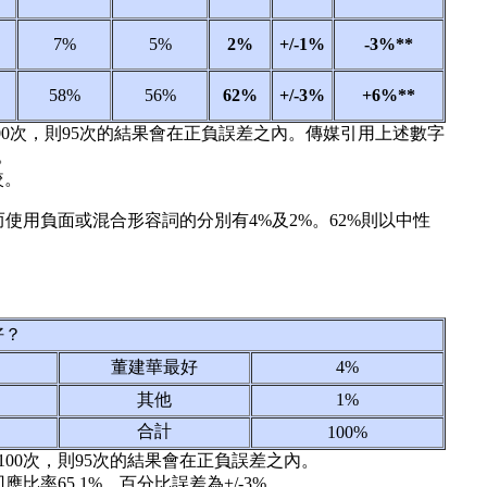
7%
5%
2%
+/-1%
-3%**
58%
56%
62%
+/-3%
+6%**
00次，則95次的結果會在正負誤差之內。傳媒引用上述數字
。
較。
使用負面或混合形容詞的分別有4%及2%。62%則以中性
好？
董建華最好
4%
其他
1%
合計
100%
00次，則95次的結果會在正負誤差之內。
體回應比率65.1%，百分比誤差為+/-3%。