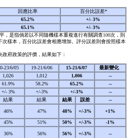
回應比率
百分比誤差*
65.2%
+/- 3%
65.1%
+/- 3%
水平，是指倘若以不同隨機樣本重複進行有關調查100次，則
干次樣本，百分比誤差會相應增加。評分誤差則會按照樣本
央政府政策的評價，結果如下：
0-23/6/05
19-21/6/06
15-21/6/07
最新變化
1,026
1,012
1,006
--
61.9%
58.2%
65.2%
--
+/- 3%
+/-3%
+/-3%
--
結果
結果
結果
誤差
--
46%
47%
48%
+/-3%
+1%
45%
51%
50%
+/-3%
-1%
36%
56%
56%
+/-3%
--