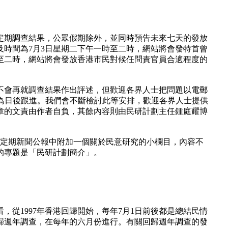
定期調查結果，公眾假期除外，並同時預告未來七天的發放
時間為7月3日星期二下午一時至二時，網站將會發特首曾
至二時，網站將會發放香港市民對候任問責官員合適程度的
不會再就調查結果作出評述，但歡迎各界人士把問題以電郵
為日後跟進。我們會不斷檢討此等安排，歡迎各界人士提供
章的文責由作者自負，其餘內容則由民研計劃主任鍾庭耀博
，在定期新聞公報中附加一個關於民意研究的小欄目，內容不
的專題是「民研計劃簡介」。
看，從1997年香港回歸開始，每年7月1日前後都是總結民情
回歸週年調查，在每年的六月份進行。有關回歸週年調查的發