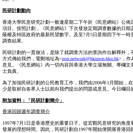
民研計劃動向
香港大學民意研究計劃一般逢星期二下午於《民意網站》公佈
項目。按照計劃，《民意網站》下次發放定期調查數據的日期及
蔭權及特區政府的最新民望數字。及至7月5日星期四下午一時
調查結果。
民研計劃的一貫做法，是除了就調查方法的查詢作出解釋外，
方式傳給我們，電郵地址為<
pop.network@hkupop.hku.hk
>，作
意見。《民意網站》內一切內容與香港大學立場無關。專欄文
士負責。
為了加強民研計劃的公民教育工作，我們由2006年1月開始
少是取材自各界人士以前向我們提出的問題或意見。今日欄目
附加資料：「民研計劃簡介」
香港回歸週年調查簡介
1997年7月1日是香港歷史的重要日子。從宏觀民意研究的角度
發展的理想時間。因此，民研計劃自1997年開始便開展香港