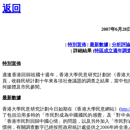
返回
2007年6月2
|
特別宣佈
|
最新數據
|
分析評
| 詳細結果 (
特區成立週年調
特別宣佈
適逢香港回歸祖國十週年，香港大學民意研究計劃於《香港大
頁，收錄民研計劃十年來各項社會議題的調查之結果，當中包
何媒體及市民參閱。
最新數據
香港大學民意研究計劃今日如期在《香港大學民意網站》(
http
了包括沿用多時的「巿民對成為中國國民的感覺」及「對中
「香港巿民對回歸中國心情」的問題，以及另外加入「巿民對
慣例，有關調查數字已經按照政府統計處提供之2006年終全