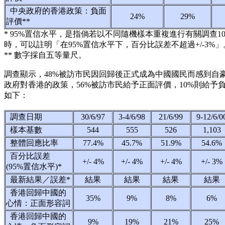
中央政府的香港政策：負面
24%
29%
評價**
* 95%置信水平，是指倘若以不同隨機樣本重複進行有關調查1
時，可以註明「在95%置信水平下，百分比誤差不超過+/-3%」
** 數字採自五等量尺。
調查顯示，48%被訪市民因回歸後正式成為中國國民而感到自
政府對香港的政策，56%被訪市民給予正面評價，10%則給予
如下：
調查日期
30/6/97
3-4/6/98
21/6/99
9-12/6/
樣本基數
544
555
526
1,103
整體回應比率
77.4%
45.7%
51.9%
54.6%
百分比誤差
+/- 4%
+/- 4%
+/- 4%
+/- 3%
(95%置信水平)*
最新結果／誤差*
結果
結果
結果
結果
香港回歸中國的
35%
9%
8%
6%
心情：正面形容詞
香港回歸中國的
9%
19%
21%
25%