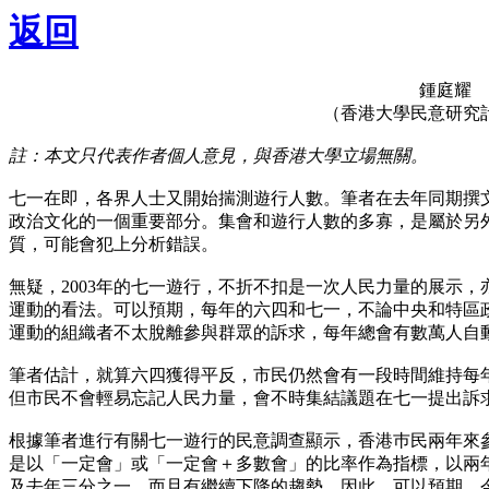
返回
鍾庭耀
（香港大學民意研究
註：本文只代表作者個人意見，與香港大學立場無關。
七一在即，各界人士又開始揣測遊行人數。筆者在去年同期撰
政治文化的一個重要部分。集會和遊行人數的多寡，是屬於另
質，可能會犯上分析錯誤。
無疑，2003年的七一遊行，不折不扣是一次人民力量的展示
運動的看法。可以預期，每年的六四和七一，不論中央和特區
運動的組織者不太脫離參與群眾的訴求，每年總會有數萬人自
筆者估計，就算六四獲得平反，市民仍然會有一段時間維持每
但市民不會輕易忘記人民力量，會不時集結議題在七一提出訴
根據筆者進行有關七一遊行的民意調查顯示，香港巿民兩年來
是以「一定會」或「一定會＋多數會」的比率作為指標，以兩
及去年三分之一，而且有繼續下降的趨勢。因此，可以預期，