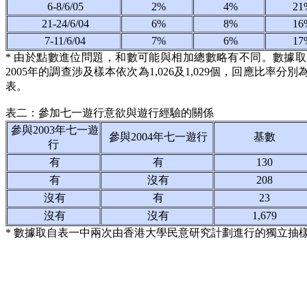
6-8/6/05
2%
4%
21
21-24/6/04
6%
8%
16
7-11/6/04
7%
6%
17
* 由於點數進位問題，和數可能與相加總數略有不同。數據
2005年的調查涉及樣本依次為1,026及1,029個，回應比率分別為
表。
表二：參加七一遊行意欲與遊行經驗的關係
參與2003年七一遊
參與2004年七一遊行
基數
行
有
有
130
有
沒有
208
沒有
有
23
沒有
沒有
1,679
* 數據取自表一中兩次由香港大學民意研究計劃進行的獨立抽樣調查