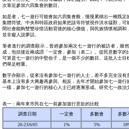
次靠近參加六四集會的數目。
如是者，七一遊行可能會如六四集會般，慢慢累積出一種既定
集體符號。中央和特區政府如果把該等符號視作洪水猛獸，可
間社會能夠雙雙珍惜活動背後的核心價值，與民族情懷相調和
並非癡人說夢話。
筆者進行的調查顯示，曾經參加兩次七一遊行的被訪者，雖
成，包括接近兩成謂「一定會」參加（表二）。從民意數字的比
可算是七一遊行的中堅份子，是一個不少的數目。這批人士目
們舉足輕重。
數字亦顯示，從來沒有參加七一遊行的人士，差不多完全沒有
基本上沒有多大興趣再參與。相反，去年才開始參加七一遊行
一樣，參加七一遊行的核心人士已經逐漸形成。研究七一政治
表一：兩年來市民在七一前參加遊行意欲的比較
調查日期
一定會
多數會
多數
20-23/6/05
1%
5%
18